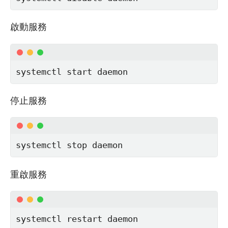
啟動服務
systemctl start daemon
停止服務
systemctl stop daemon
重啟服務
systemctl restart daemon