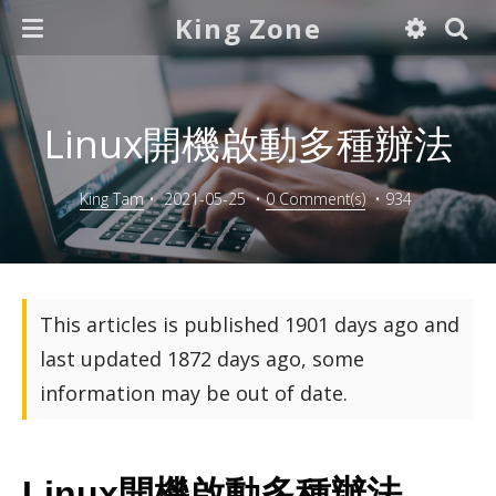
King Zone
Linux開機啟動多種辦法
King Tam
•
2021-05-25
•
0 Comment(s)
•
934
This articles is published 1901 days ago and
last updated 1872 days ago, some
information may be out of date.
Linux開機啟動多種辦法