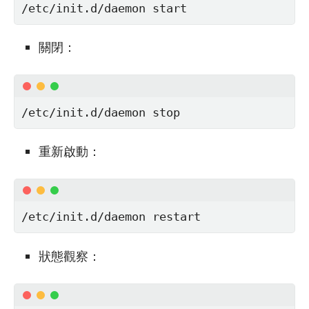
/etc/init.d/daemon start
關閉：
/etc/init.d/daemon stop
重新啟動：
/etc/init.d/daemon restart
狀態觀察：