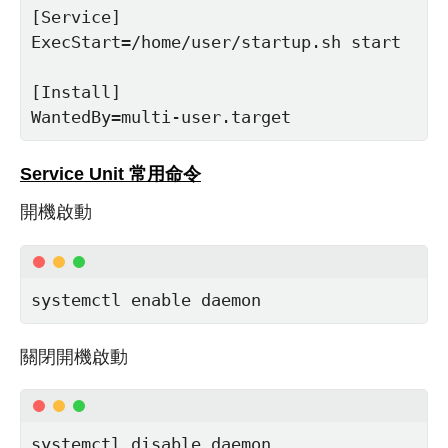
[Service]

ExecStart=/home/user/startup.sh start

[Install]

WantedBy=multi-user.target
Service Unit 常用命令
開機啟動
systemctl enable daemon
關閉開機啟動
systemctl disable daemon