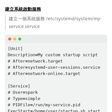
建立系統啟動服務
建立一個系統服務 /etc/​sys­temd/​sys­tem/​my-
ser­vice.ser­vice
[Unit]

Description=My custom startup script

# After=network.target

# After=systemd-user-sessions.service

# After=network-online.target

[Service]

# User=spark

# Type=simple

# PIDFile=/run/my-service.pid

ExecStart=/home/user/startup.sh start
