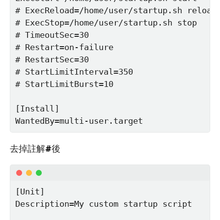
# ExecReload=/home/user/startup.sh reload

# ExecStop=/home/user/startup.sh stop

# TimeoutSec=30

# Restart=on-failure

# RestartSec=30

# StartLimitInterval=350

# StartLimitBurst=10

[Install]

WantedBy=multi-user.target
去掉註解
#
後
[Unit]

Description=My custom startup script
